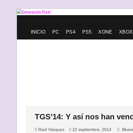
Saltar
al
contenido
Generación Pixel
WEB DE VIDEOJUEGOS INDEPENDIENTES, LLENA DE LIBERT
INICIO
PC
PS4
PS5
XONE
XBOX
TGS’14: Y así nos han ven
Raúl Vázquez
22 septiembre, 2014
Blues