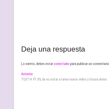
Deja una respuesta
Lo siento, debes estar
conectado
para publicar un comentario
Navegación
Entrada
Anterior
anterior:
TGS’14: FF XV, de no estar a tener nuevo vídeo y futura demo
de
entradas