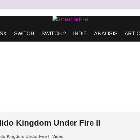
AD DE EXPRESIÓN Y AMOR.
SX
SWITCH
SWITCH 2
INDIE
ANÁLISIS
ARTÍ
dido Kingdom Under Fire II
ide
Kingdom Under Fire II
Video