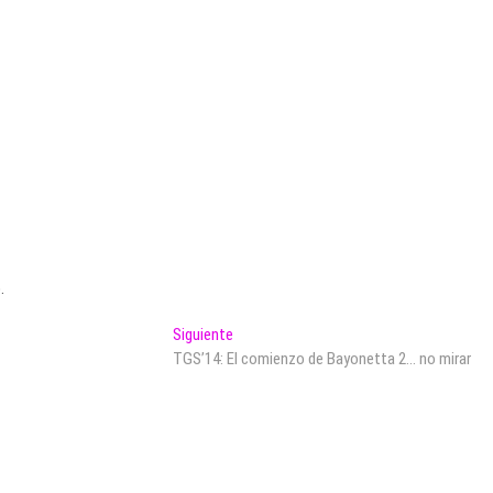
.
Entrada
Siguiente
siguiente:
TGS’14: El comienzo de Bayonetta 2… no mirar