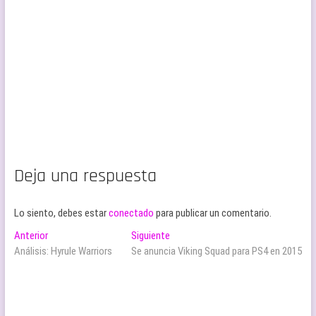
Deja una respuesta
Lo siento, debes estar
conectado
para publicar un comentario.
Navegación
Entrada
Entrada
Anterior
Siguiente
anterior:
siguiente:
Análisis: Hyrule Warriors
Se anuncia Viking Squad para PS4 en 2015
de
entradas