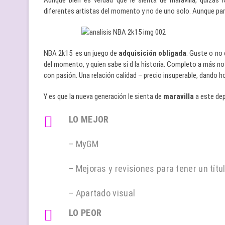
Aunque bien es verdad que le sienta de maravilla, quizás 
diferentes artistas del momento y no de uno solo. Aunque par
NBA 2k15 es un juego de
adquisición obligada
. Guste o no
del momento, y quien sabe si d la historia. Completo a más no 
con pasión. Una relación calidad – precio insuperable, dando ho
Y es que la nueva generación le sienta de
maravilla
a este dep
LO MEJOR
– MyGM
– Mejoras y revisiones para tener un tít
– Apartado visual
LO PEOR