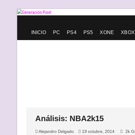
Saltar
al
contenido
Generación Pixel
WEB DE VIDEOJUEGOS INDEPENDIENTES, LLENA DE LIBERT
INICIO
PC
PS4
PS5
XONE
XBOX
Análisis: NBA2k15
Alejandro Delgado
19 octubre, 2014
2k 