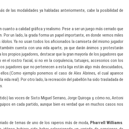
ás de las modalidades ya habladas anteriormente, cabe la posibilidad de
en cuanto a calidad gráfica y realismo. Pese a ser un juego más cerrado que
lón. Por un lado, la grada forma un papel importante, en donde vemos miles
 ídolos. Ya no usan todos los aficionados la camiseta del mismo jugador
llo también cuenta con una vida aparte, ya que darán ánimos y protestarán
 a los propios jugadores, destacar que la gran mayoría de los jugadores que
 en el rostro facial, si no en la corpulencia, tatuajes, accesorios con los
 los jugadores que no pertenecen a esta liga están algo más descuidados,
 ellos.(Como ejemplo ponemos el caso de Alex Abrines, el cual aparece
a vida real). Por otro lado, la recreación del pabellón ha sido trasladada de
s.
tido) las voces de Sixto Miguel Serrano, Jorge Quiroga y, cómo no, Antoni
s equipos en cada partido, aunque bien es verdad que en muchos casos nos
variado de temas de uno de los raperos más de moda,
Pharrell Williams
.