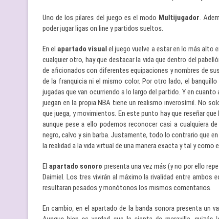
Uno de los pilares del juego es el modo
Multijugador
. Adem
poder jugar ligas on line y partidos sueltos.
En el
apartado visual
el juego vuelve a estar en lo más alto 
cualquier otro, hay que destacar la vida que dentro del pabel
de aficionados con diferentes equipaciones y nombres de sus
de la franquicia ni el mismo color. Por otro lado, el banqui
jugadas que van ocurriendo a lo largo del partido. Y en cuanto
juegan en la propia NBA tiene un realismo inverosímil. No solo
que juega, y movimientos. En este punto hay que reseñar que
aunque pese a ello podemos reconocer casi a cualquiera de
negro, calvo y sin barba. Justamente, todo lo contrario que en l
la realidad a la vida virtual de una manera exacta y tal y como e
El
apartado sonoro
presenta una vez más (y no por ello repe
Daimiel. Los tres vivirán al máximo la rivalidad entre ambo
resultaran pesados y monótonos los mismos comentarios.
En cambio, en el apartado de la banda sonora presenta un 