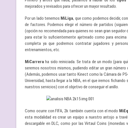
Primero y antes que nada, pasamos a hablar de los
tipos
mejorados y revisados para ofrecer un mayor resultado.
Por un lado tenemos
MiLiga
, que como podemos decidir, cons
de factores. Podemos elegir el número de partidos (siguie
(opción no recomendada para quienes no sean gran seguidor d
para estar lo suficientemente ajetreado como para encima 
completa ya que podremos contratar jugadores y personal p
entrenamientos, etc.
MiCarrera
ha sido reiniciada. Se trata de un modo (para qu
seremos nosotros mismos, pudiendo editar un gran número de
(Además, podemos usar tanto Kinect como la Cámara de PS4).
Universidad, hasta llegar a la NBA, en el que iremos fichand
nuestros servicios) con el objetivo de conseguir el anillo.
Como ocurre con FIFA, 2k también cuenta con el modo
MiEq
esta modalidad es crear un equipo a nuestro antojo a trav
descargable en DLC, como por las Virtaul Coins (monedas vi