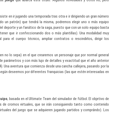
de
juego
que abarca este título. Algunos novedades y otros no, pero
iste en ir jugando una temporada tras otra e ir dirigiendo un gran número
ndo un patrón) que tendrá la misma, podremos elegir uno o más equipo
el deporte y un fanático de la saga, puesto que con un solo equipo basta
tener que ir confeccionando dos o más plantillas). Una modalidad muy
ara el cuerpo técnico, ampliar contratos o rescindirlos, dirigir los
ien no lo sepa) en el que crearemos un personaje que por normal general
 parámetros y con más lujo de detalles y exactitud que el año anterior
 Una aventura que comienza desde una cancha callejera, pasando por la
o según deseemos por diferentes franquicias (las que estén interesadas en
uipo
, basada en el Ultimate Team del simulador de fútbol. El objetivo de
és de cromos virtuales, que se irán consiguiendo tanto como contenido
rtuales del juego que se adquieren jugando partidos y comprándo). Los