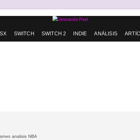
AD DE EXPRESIÓN Y AMOR.
SX
SWITCH
SWITCH 2
INDIE
ANÁLISIS
ARTÍ
Games
analisis
NBA