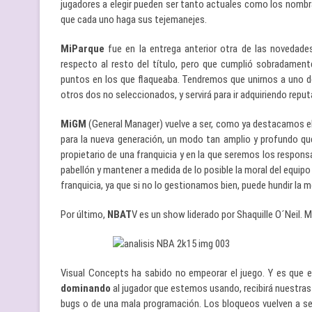
jugadores a elegir pueden ser tanto actuales como los nombr
que cada uno haga sus tejemanejes.
MiParque
fue en la entrega anterior otra de las novedades
respecto al resto del título, pero que cumplió sobradament
puntos en los que flaqueaba. Tendremos que unirnos a uno de
otros dos no seleccionados, y servirá para ir adquiriendo reput
MiGM
(General Manager) vuelve a ser, como ya destacamos el
para la nueva generación, un modo tan amplio y profundo que
propietario de una franquicia y en la que seremos los respons
pabellón y mantener a medida de lo posible la moral del equipo 
franquicia, ya que si no lo gestionamos bien, puede hundir la 
Por último,
NBAT
V es un show liderado por Shaquille O´Neil. 
Visual Concepts ha sabido no empeorar el juego. Y es que e
dominando
al jugador que estemos usando, recibirá nuestras 
bugs o de una mala programación. Los bloqueos vuelven a ser