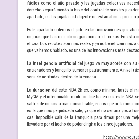
fáciles como el año pasado y las jugadas colectivas necesi
derecho seguirá siendo la base del control de nuestro jugador
apartado, es las jugadas inteligente no están al cien por cien p
Este apartado solemos dejarlo en las innovaciones que abarc
mejoras que han recibido un gran número de cosas. En esta
eficaz. Los rebotes son más reales y ya no benefician más a q
que ya hemos hablado, es una de las innovaciones más destac
La
inteligencia artificial
del juego va muy acorde con su di
entrenadores y banquillo aumenta paulatinamente. A nivel tác
serie de actitudes dentro de la cancha.
La
duración
del este NBA 2k es, como mínimo, hasta el mi
MyGM y el interminable modo on line hacen que este NBA sea
saltos de menos a más considerable, en los que notamos con
es la que más perjudicada sale, ya que el no ser una pieza f
casi imposible salir de la franquicia para firmar por una m
llevadero por el hecho de poder dirigir a los cinco jugadores.
httpv://www.yout