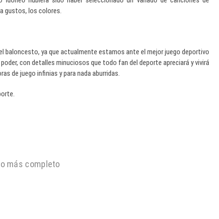
lo idóneo hubiera sido haber seleccionado un variado de canciones de
a gustos, los colores.
 el baloncesto, ya que actualmente estamos ante el mejor juego deportivo
poder, con detalles minuciosos que todo fan del deporte apreciará y vivirá
ras de juego infinias y para nada aburridas.
orte.
ulo más completo