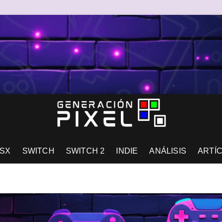
AD DE EXPRESIÓN Y AMOR.
SX
SWITCH
SWITCH 2
INDIE
ANÁLISIS
ARTÍ