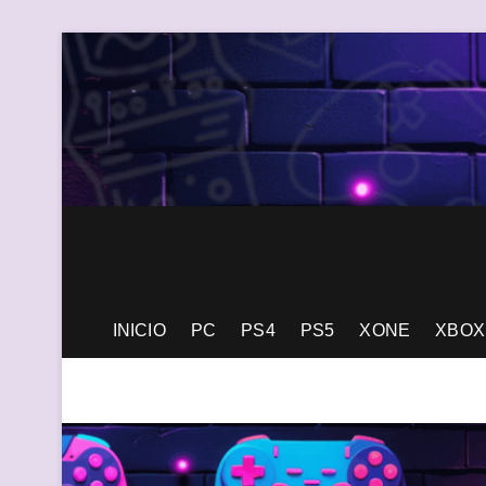
Saltar
al
contenido
Generación Pixel
WEB DE VIDEOJUEGOS INDEPENDIENTES, LLENA DE LIBERT
INICIO
PC
PS4
PS5
XONE
XBOX