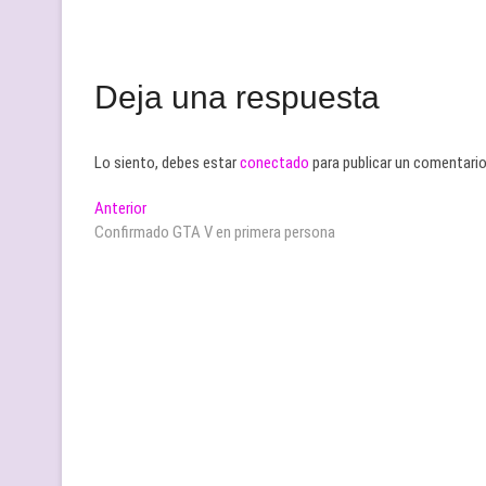
Deja una respuesta
Lo siento, debes estar
conectado
para publicar un comentario
Navegación
Entrada
Anterior
anterior:
Confirmado GTA V en primera persona
de
entradas