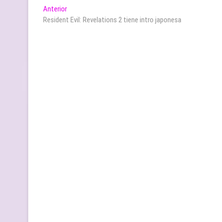
Navegación
Entrada
Anterior
anterior:
Resident Evil: Revelations 2 tiene intro japonesa
de
entradas