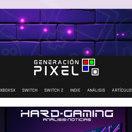
SIÓN Y AMOR.
XBOXSX
SWITCH
SWITCH 2
INDIE
ANÁLISIS
ARTÍCULO