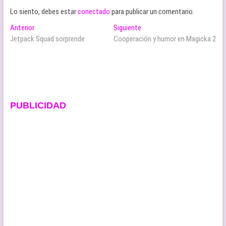
Lo siento, debes estar
conectado
para publicar un comentario.
Navegación
Entrada
Entrada
Anterior
Siguiente
anterior:
siguiente:
Jetpack Squad sorprende
Cooperación y humor en Magicka 2
de
entradas
PUBLICIDAD