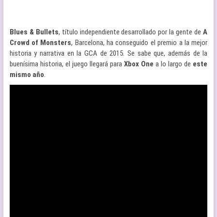
Blues & Bullets
, título independiente desarrollado por la gente de
A
Crowd of Monsters
, Barcelona, ha conseguido el premio a la mejor
historia y narrativa en la GCA de 2015. Se sabe que, además de la
buenísima historia, el juego llegará para
Xbox One
a lo largo de
este
mismo año
.