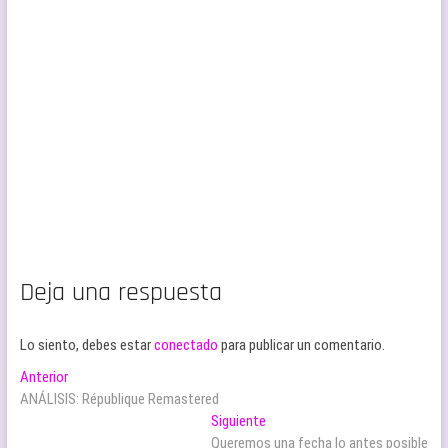
Deja una respuesta
Lo siento, debes estar
conectado
para publicar un comentario.
Navegación
Entrada
Anterior
anterior:
ANÁLISIS: République Remastered
de
Entrada
Siguiente
entradas
siguiente:
Queremos una fecha lo antes posible