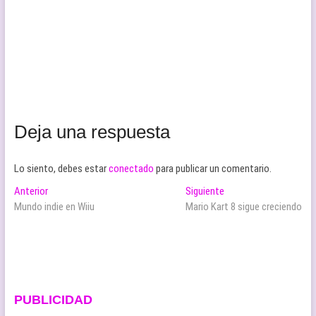
Deja una respuesta
Lo siento, debes estar
conectado
para publicar un comentario.
Navegación
Entrada
Entrada
Anterior
Siguiente
anterior:
siguiente:
Mundo indie en Wiiu
Mario Kart 8 sigue creciendo
de
entradas
PUBLICIDAD