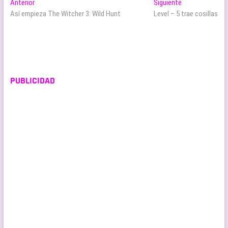
Navegación
Entrada
Entrada
Anterior
Siguiente
anterior:
siguiente:
Así empieza The Witcher 3: Wild Hunt
Level – 5 trae cosillas
de
entradas
PUBLICIDAD