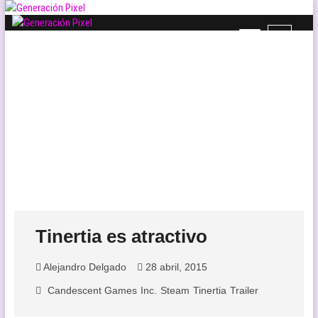
Saltar
al
B
Generación Pixel
contenido
WEB DE VIDEOJUEGOS INDEPENDIENTES, LLENA DE LIBERTAD DE
o
EXPRESIÓN Y AMOR.
t
ó
n
d
e
l
m
e
n
ú
Tinertia es atractivo
Alejandro Delgado
28 abril, 2015
Candescent Games
Inc.
Steam
Tinertia
Trailer