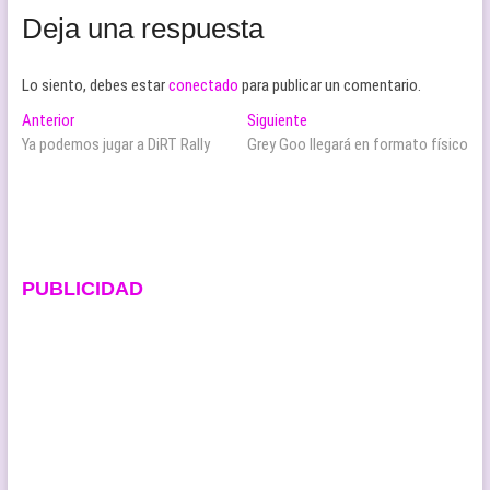
Deja una respuesta
Lo siento, debes estar
conectado
para publicar un comentario.
Navegación
Entrada
Entrada
Anterior
Siguiente
anterior:
siguiente:
Ya podemos jugar a DiRT Rally
Grey Goo llegará en formato físico
de
entradas
PUBLICIDAD