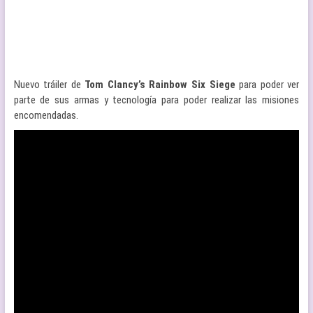
Nuevo tráiler de
Tom Clancy’s Rainbow Six Siege
para poder ver
parte de sus armas y tecnología para poder realizar las misiones
encomendadas.