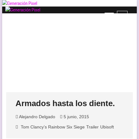
Saltar
al
B
Generación Pixel
contenido
WEB DE VIDEOJUEGOS INDEPENDIENTES, LLENA DE LIBERTAD DE
o
EXPRESIÓN Y AMOR.
t
ó
n
d
e
l
m
e
n
ú
Armados hasta los diente.
Alejandro Delgado
5 junio, 2015
Tom Clancy’s Rainbow Six Siege
Trailer
Ubisoft