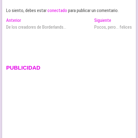
Lo siento, debes estar
conectado
para publicar un comentario.
Navegación
Entrada
Entrada
Anterior
Siguiente
anterior:
siguiente:
De los creadores de Borderlands…
Pocos, pero… felices
de
entradas
PUBLICIDAD