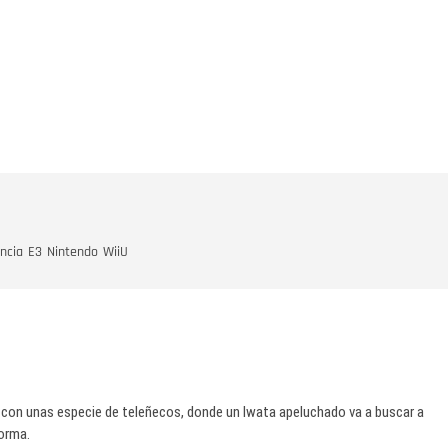
ncia
E3
Nintendo
WiiU
, con unas especie de teleñecos, donde un Iwata apeluchado va a buscar a
orma.