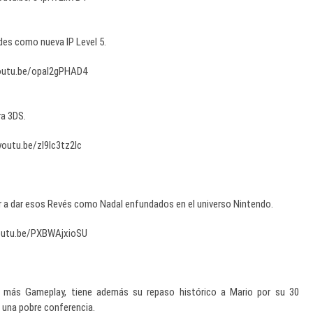
des como nueva IP Level 5.
youtu.be/opal2gPHAD4
a 3DS.
youtu.be/zI9Ic3tz2lc
r a dar esos Revés como Nadal enfundados en el universo Nintendo.
youtu.be/PXBWAjxioSU
 más Gameplay, tiene además su repaso histórico a Mario por su 30
o una pobre conferencia.