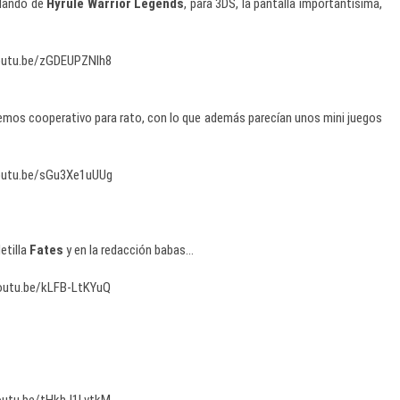
blando de
Hyrule Warrior Legends
, para 3DS, la pantalla importantísima,
youtu.be/zGDEUPZNlh8
remos cooperativo para rato, con lo que además parecían unos mini juegos
youtu.be/sGu3Xe1uUUg
etilla
Fates
y en la redacción babas…
youtu.be/kLFB-LtKYuQ
youtu.be/tHkhJ1LvtkM