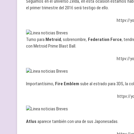
Seguimos en el universo Zelda, en esta ocasión estamos ha
el primer trimestre del 2016 será testigo de ello.
httpv://
Turno para
Metroid
, sobrenombre,
Federation Force
, tend
con Metroid Prime Blast Ball.
httpv://
Importantísimo,
Fire Emblem
sube al estrado para 3DS, la col
httpv://
Atlus
aparece también con una de sus Japonesadas.
httpv://