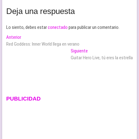
Deja una respuesta
Lo siento, debes estar
conectado
para publicar un comentario.
Navegación
Entrada
Anterior
anterior:
Red Goddess: Inner World llega en verano
de
Entrada
Siguiente
entradas
siguiente:
Guitar Hero Live, tú eres la estrella
PUBLICIDAD