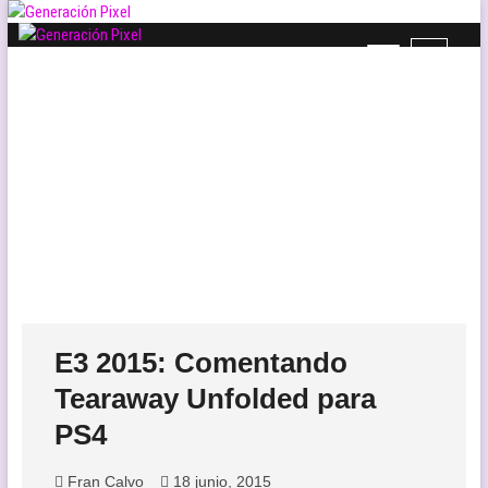
Saltar
al
B
Generación Pixel
contenido
WEB DE VIDEOJUEGOS INDEPENDIENTES, LLENA DE LIBERTAD DE
o
EXPRESIÓN Y AMOR.
t
ó
n
d
e
l
m
e
n
ú
E3 2015: Comentando
Tearaway Unfolded para
PS4
Fran Calvo
18 junio, 2015