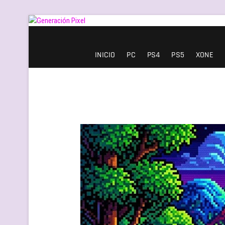
Saltar
al
contenido
Generación Pixel
WEB DE VIDEOJUEGOS INDEPENDIENTES, LLENA DE LIBERT
INICIO
PC
PS4
PS5
XONE