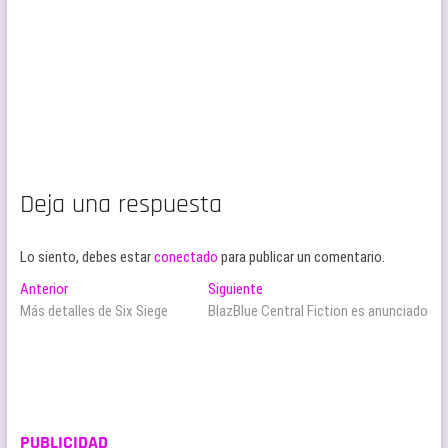
Deja una respuesta
Lo siento, debes estar
conectado
para publicar un comentario.
Navegación
Entrada
Entrada
Anterior
Siguiente
anterior:
siguiente:
Más detalles de Six Siege
BlazBlue Central Fiction es anunciado
de
entradas
PUBLICIDAD