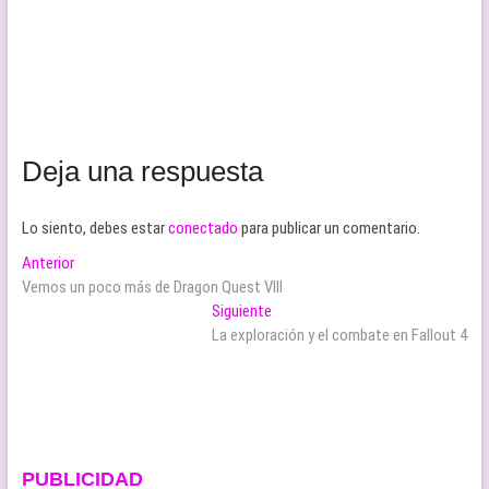
Deja una respuesta
Lo siento, debes estar
conectado
para publicar un comentario.
Navegación
Entrada
Anterior
anterior:
Vemos un poco más de Dragon Quest VIII
de
Entrada
Siguiente
entradas
siguiente:
La exploración y el combate en Fallout 4
PUBLICIDAD