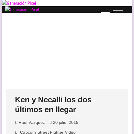
Saltar
al
B
Generación Pixel
contenido
WEB DE VIDEOJUEGOS INDEPENDIENTES, LLENA DE LIBERTAD DE
o
EXPRESIÓN Y AMOR.
t
ó
n
d
e
l
m
e
n
ú
Ken y Necalli los dos
últimos en llegar
Raúl Vázquez
20 julio, 2015
Capcom
Street Fighter
Video