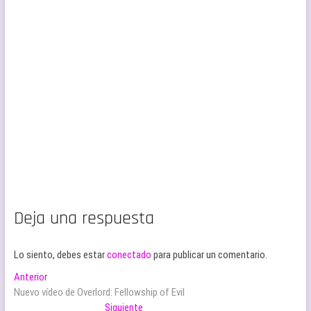
Deja una respuesta
Lo siento, debes estar
conectado
para publicar un comentario.
Navegación
Entrada
Anterior
anterior:
Nuevo vídeo de Overlord: Fellowship of Evil
de
Entrada
Siguiente