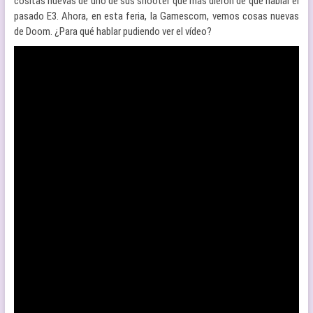
cositas nuevas de uno de sus shooter que más dieron de qué hablar el
pasado E3. Ahora, en esta feria, la Gamescom, vemos cosas nuevas
de Doom. ¿Para qué hablar pudiendo ver el vídeo?