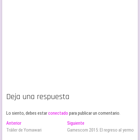
Deja una respuesta
Lo siento, debes estar
conectado
para publicar un comentario.
Navegación
Entrada
Entrada
Anterior
Siguiente
anterior:
siguiente:
Tráiler de Yomawari
Gamescom 2015: El regreso al yermo
de