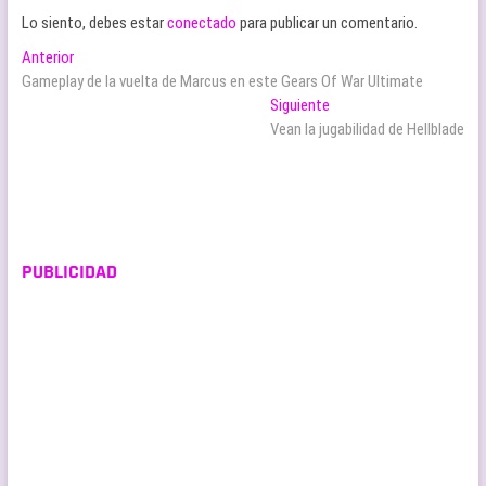
Lo siento, debes estar
conectado
para publicar un comentario.
Navegación
Entrada
Anterior
anterior:
Gameplay de la vuelta de Marcus en este Gears Of War Ultimate
de
Entrada
Siguiente
entradas
siguiente:
Vean la jugabilidad de Hellblade
PUBLICIDAD