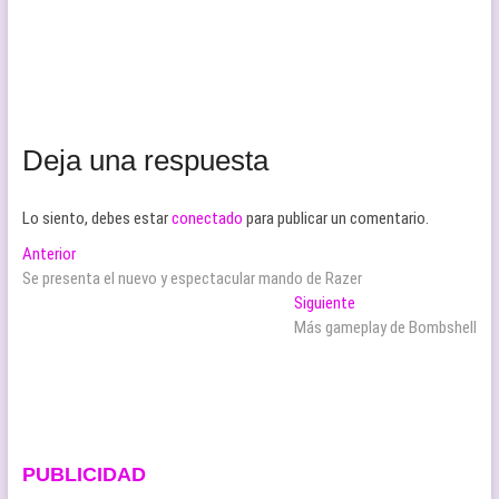
Deja una respuesta
Lo siento, debes estar
conectado
para publicar un comentario.
Navegación
Entrada
Anterior
anterior:
Se presenta el nuevo y espectacular mando de Razer
de
Entrada
Siguiente
entradas
siguiente:
Más gameplay de Bombshell
PUBLICIDAD