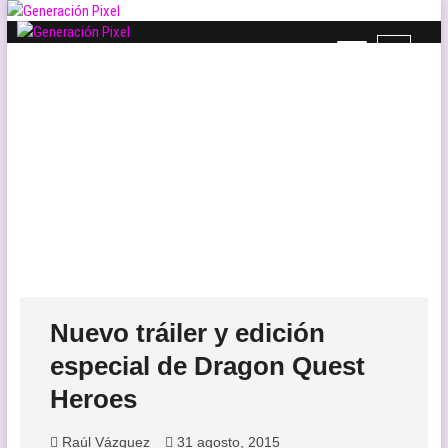
Saltar
al
B
Generación Pixel
contenido
WEB DE VIDEOJUEGOS INDEPENDIENTES, LLENA DE LIBERTAD DE
o
EXPRESIÓN Y AMOR.
t
ó
n
d
e
l
m
e
n
ú
Nuevo tráiler y edición
especial de Dragon Quest
Heroes
Raúl Vázquez
31 agosto, 2015