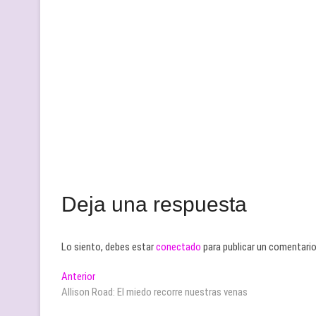
Deja una respuesta
Lo siento, debes estar
conectado
para publicar un comentario
Navegación
Entrada
Anterior
anterior:
Allison Road: El miedo recorre nuestras venas
de