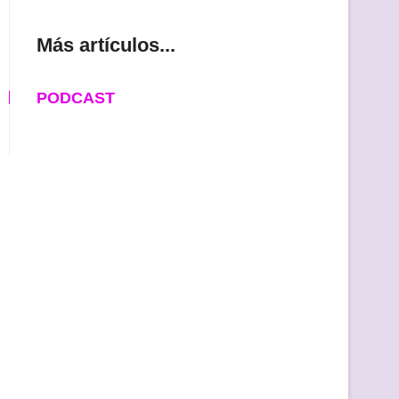
Más artículos...
PODCAST
da
nte: