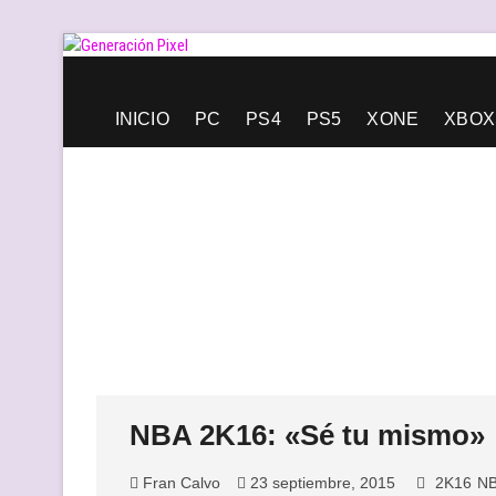
Saltar
al
contenido
Generación Pixel
WEB DE VIDEOJUEGOS INDEPENDIENTES, LLENA DE LIBERT
INICIO
PC
PS4
PS5
XONE
XBOX
NBA 2K16: «Sé tu mismo»
Fran Calvo
23 septiembre, 2015
2K16
N