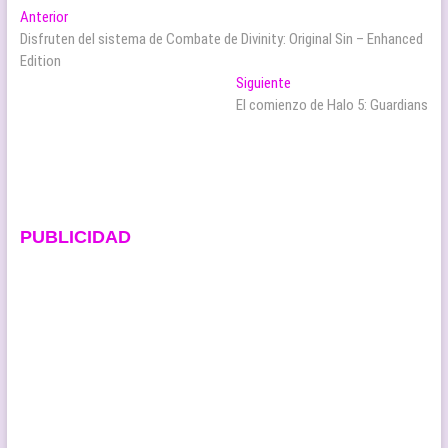
Navegación
Entrada
Anterior
anterior:
Disfruten del sistema de Combate de Divinity: Original Sin – Enhanced
de
Edition
entradas
Entrada
Siguiente
siguiente:
El comienzo de Halo 5: Guardians
PUBLICIDAD