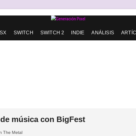
AD DE EXPRESIÓN Y AMOR.
SX
SWITCH
SWITCH 2
INDIE
ANÁLISIS
ARTÍ
l de música con BigFest
n The Metal