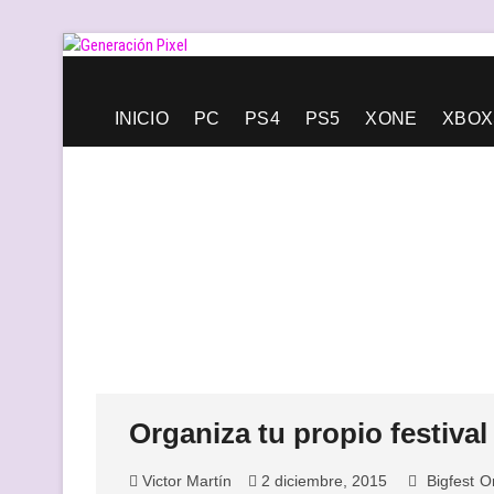
Saltar
al
contenido
Generación Pixel
WEB DE VIDEOJUEGOS INDEPENDIENTES, LLENA DE LIBERT
INICIO
PC
PS4
PS5
XONE
XBOX
Organiza tu propio festiva
Victor Martín
2 diciembre, 2015
Bigfest
O