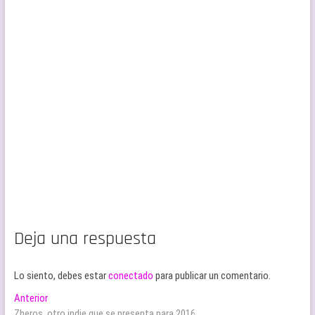
Deja una respuesta
Lo siento, debes estar
conectado
para publicar un comentario.
Navegación
Entrada
Anterior
anterior:
Zheros, otro indie que se presenta para 2016