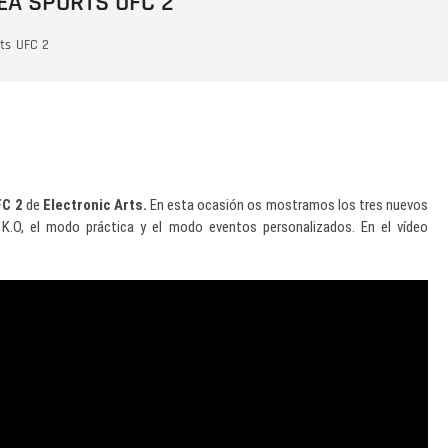
 EA SPORTS UFC 2
ts
UFC 2
FC 2
de
Electronic Arts.
En esta ocasión os mostramos los tres nuevos
 K.O, el modo práctica y el modo eventos personalizados. En el vídeo