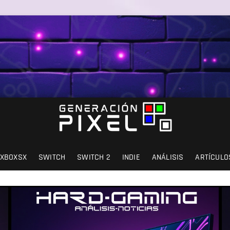
SIÓN Y AMOR.
XBOXSX
SWITCH
SWITCH 2
INDIE
ANÁLISIS
ARTÍCULO