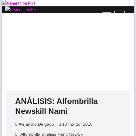
Saltar
al
B
Generación Pixel
contenido
WEB DE VIDEOJUEGOS INDEPENDIENTES, LLENA DE LIBERTAD DE
o
EXPRESIÓN Y AMOR.
t
ó
n
d
e
l
m
e
n
ú
ANÁLISIS: Alfombrilla
Newskill Nami
Alejandro Delgado
10 marzo, 2016
Alfombrilla
analisis
Nami
NewSkill