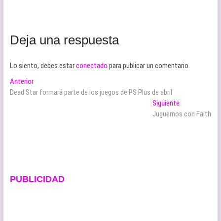
Deja una respuesta
Lo siento, debes estar
conectado
para publicar un comentario.
Navegación
Entrada
Anterior
anterior:
Dead Star formará parte de los juegos de PS Plus de abril
de
Entrada
Siguiente
entradas
siguiente:
Juguemos con Faith
PUBLICIDAD