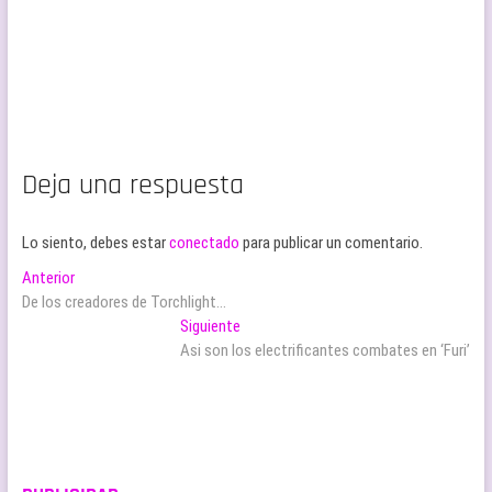
Deja una respuesta
Lo siento, debes estar
conectado
para publicar un comentario.
Navegación
Entrada
Anterior
anterior:
De los creadores de Torchlight…
de
Entrada
Siguiente
entradas
siguiente:
Asi son los electrificantes combates en ‘Furi’