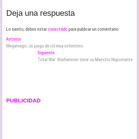
Deja una respuesta
Lo siento, debes estar
conectado
para publicar un comentario.
Navegación
Entrada
Anterior
anterior:
Megamagic, un juego de rol muy ochentero
de
Entrada
Siguiente
entradas
siguiente:
Total War: Warhammer tiene su Maestro Nigromante
PUBLICIDAD