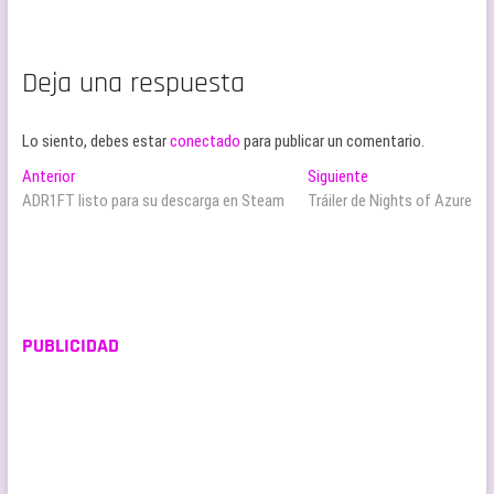
Deja una respuesta
Lo siento, debes estar
conectado
para publicar un comentario.
Navegación
Entrada
Entrada
Anterior
Siguiente
anterior:
siguiente:
ADR1FT listo para su descarga en Steam
Tráiler de Nights of Azure
de
entradas
PUBLICIDAD