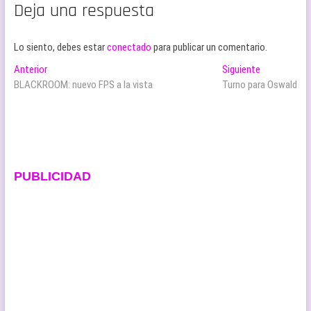
Deja una respuesta
Lo siento, debes estar
conectado
para publicar un comentario.
Navegación
Entrada
Entrada
Anterior
Siguiente
anterior:
siguiente:
BLACKROOM: nuevo FPS a la vista
Turno para Oswald
de
entradas
PUBLICIDAD