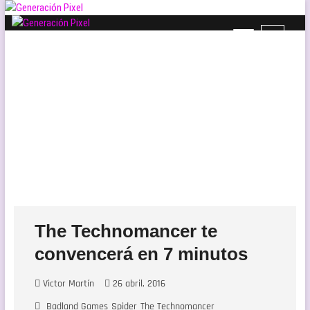
Saltar
al
B
Generación Pixel
contenido
WEB DE VIDEOJUEGOS INDEPENDIENTES, LLENA DE LIBERTAD DE EXPRESIÓN Y
o
AMOR.
t
ó
n
d
e
l
m
e
n
ú
The Technomancer te
convencerá en 7 minutos
Victor Martín
26 abril, 2016
Badland Games
Spider
The Technomancer