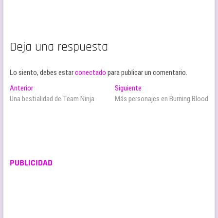
Deja una respuesta
Lo siento, debes estar
conectado
para publicar un comentario.
Navegación
Entrada
Entrada
Anterior
Siguiente
anterior:
siguiente:
Una bestialidad de Team Ninja
Más personajes en Burning Blood
de
entradas
PUBLICIDAD