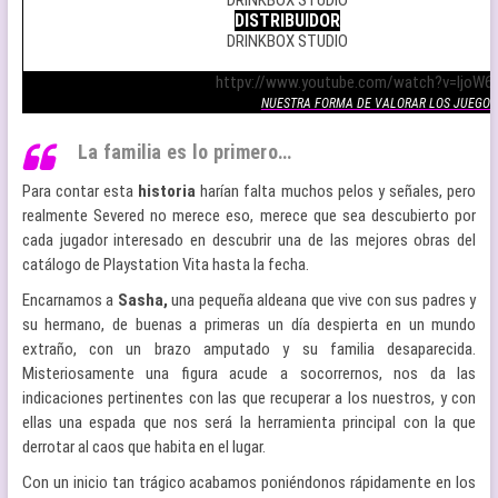
DISTRIBUIDOR
DRINKBOX STUDIO
.
httpv://www.youtube.com/watch?v=IjoW6
NUESTRA FORMA DE VALORAR LOS JUEGOS
La familia es lo primero…
Para contar esta
historia
harían falta muchos pelos y señales, pero
realmente Severed no merece eso, merece que sea descubierto por
cada jugador interesado en descubrir una de las mejores obras del
catálogo de Playstation Vita hasta la fecha.
Encarnamos a
Sasha,
una pequeña aldeana que vive con sus padres y
su hermano, de buenas a primeras un día despierta en un mundo
extraño, con un brazo amputado y su familia desaparecida.
Misteriosamente una figura acude a socorrernos, nos da las
indicaciones pertinentes con las que recuperar a los nuestros, y con
ellas una espada que nos será la herramienta principal con la que
derrotar al caos que habita en el lugar.
Con un inicio tan trágico acabamos poniéndonos rápidamente en los