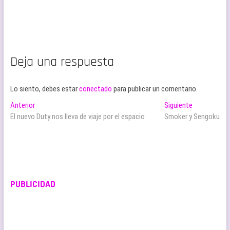
Deja una respuesta
Lo siento, debes estar
conectado
para publicar un comentario.
Navegación
Entrada
Entrada
Anterior
Siguiente
anterior:
siguiente:
El nuevo Duty nos lleva de viaje por el espacio
Smoker y Sengoku
de
entradas
PUBLICIDAD