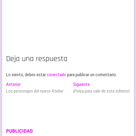
Deja una respuesta
Lo siento, debes estar
conectado
para publicar un comentario.
Navegación
Entrada
Entrada
Anterior
Siguiente
anterior:
siguiente:
Los personajes del nuevo Atelier
¡Pelea para salir de este infierno!
de
entradas
PUBLICIDAD