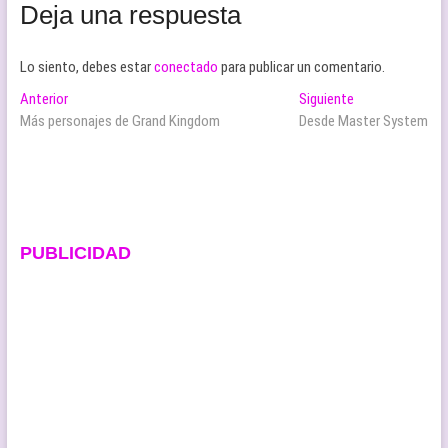
Deja una respuesta
Lo siento, debes estar
conectado
para publicar un comentario.
Navegación
Entrada
Entrada
Anterior
Siguiente
anterior:
siguiente:
Más personajes de Grand Kingdom
Desde Master System
de
entradas
PUBLICIDAD