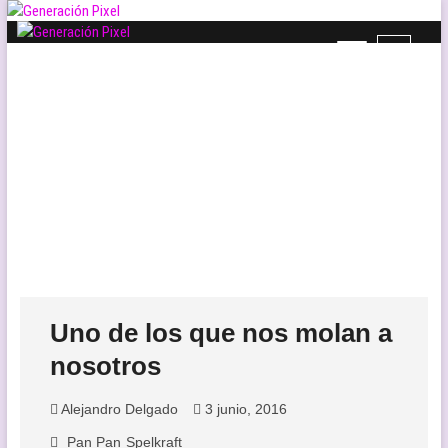
Saltar
al
B
Generación Pixel
contenido
WEB DE VIDEOJUEGOS INDEPENDIENTES, LLENA DE LIBERTAD DE
o
EXPRESIÓN Y AMOR.
t
ó
n
d
e
l
m
e
n
ú
Uno de los que nos molan a
nosotros
Alejandro Delgado
3 junio, 2016
Pan Pan
Spelkraft