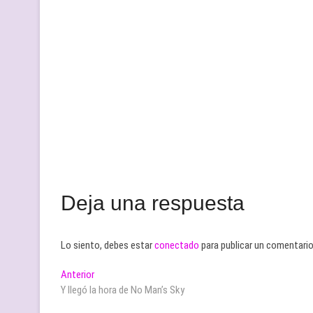
Deja una respuesta
Lo siento, debes estar
conectado
para publicar un comentario
Navegación
Entrada
Anterior
anterior:
Y llegó la hora de No Man’s Sky
de