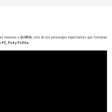
tes masivos a
Griffith
, otro de los personajes importantes que formaran
 a
PC, Ps4 y PsVita.