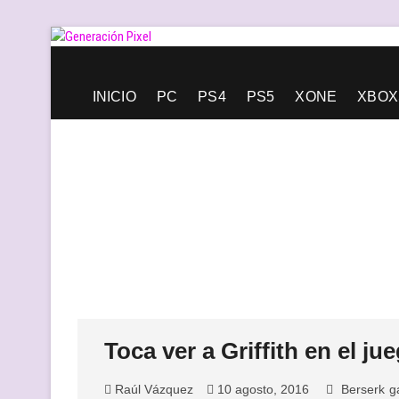
Saltar
al
contenido
Generación Pixel
WEB DE VIDEOJUEGOS INDEPENDIENTES, LLENA DE LIBERT
INICIO
PC
PS4
PS5
XONE
XBOX
Toca ver a Griffith en el j
Raúl Vázquez
10 agosto, 2016
Berserk
g