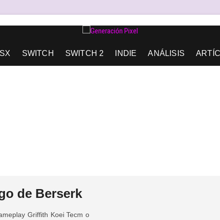
AD DE EXPRESIÓN Y AMOR.
SX
SWITCH
SWITCH 2
INDIE
ANÁLISIS
ARTÍ
uego de Berserk
ameplay
Griffith
Koei Tecm
o