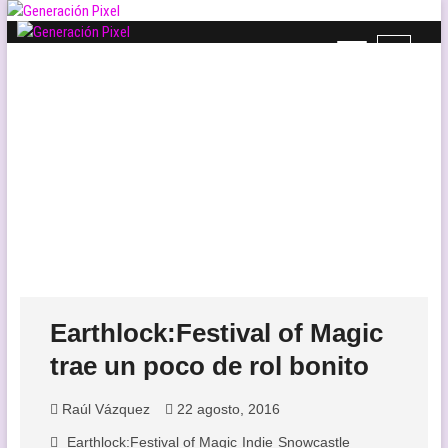
Saltar
al
B
Generación Pixel
contenido
WEB DE VIDEOJUEGOS INDEPENDIENTES, LLENA DE LIBERTAD DE
o
EXPRESIÓN Y AMOR.
t
ó
n
d
e
l
m
e
n
ú
Earthlock:Festival of Magic
trae un poco de rol bonito
Raúl Vázquez
22 agosto, 2016
Earthlock:Festival of Magic
Indie
Snowcastle