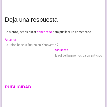
Deja una respuesta
Lo siento, debes estar
conectado
para publicar un comentario.
Navegación
Entrada
Anterior
anterior:
La unión hace la fuerza en Xenoverse 2
de
Entrada
Siguiente
entradas
siguiente:
El rol del bueno nos da un anticipo
PUBLICIDAD