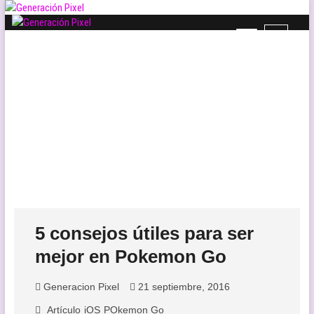
Saltar
al
B
Generación Pixel
contenido
WEB DE VIDEOJUEGOS INDEPENDIENTES, LLENA DE LIBERTAD DE
o
EXPRESIÓN Y AMOR.
t
ó
n
d
e
l
m
e
n
ú
5 consejos útiles para ser
mejor en Pokemon Go
Generacion Pixel
21 septiembre, 2016
Artículo
iOS
POkemon Go