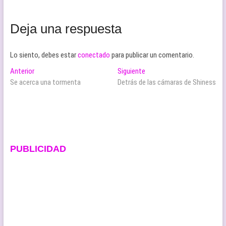
Deja una respuesta
Lo siento, debes estar
conectado
para publicar un comentario.
Navegación
Entrada
Entrada
Anterior
Siguiente
anterior:
siguiente:
Se acerca una tormenta
Detrás de las cámaras de Shiness
de
entradas
PUBLICIDAD