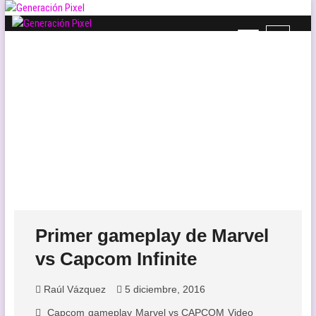
Saltar
al
B
contenido
Generación Pixel
WEB DE VIDEOJUEGOS INDEPENDIENTES, LLENA DE LIBERTAD DE
o
EXPRESIÓN Y AMOR.
t
ó
n
d
e
l
m
e
n
ú
Primer gameplay de Marvel
vs Capcom Infinite
Raúl Vázquez
5 diciembre, 2016
Capcom
gameplay
Marvel vs CAPCOM
Video