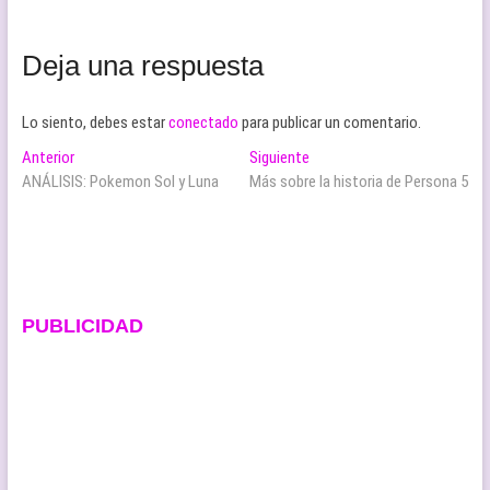
Deja una respuesta
Lo siento, debes estar
conectado
para publicar un comentario.
Navegación
Entrada
Entrada
Anterior
Siguiente
anterior:
siguiente:
ANÁLISIS: Pokemon Sol y Luna
Más sobre la historia de Persona 5
de
entradas
PUBLICIDAD