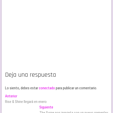
Deja una respuesta
Lo siento, debes estar
conectado
para publicar un comentario.
Navegación
Entrada
Anterior
anterior:
Rise & Shine llegará en enero
de
Entrada
Siguiente
siguiente:
The Surge nos inquieta con un nuevo gameplay