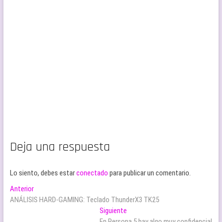
Deja una respuesta
Lo siento, debes estar
conectado
para publicar un comentario.
Navegación
Entrada
Anterior
anterior:
ANÁLISIS HARD-GAMING: Teclado ThunderX3 TK25
de
Entrada
Siguiente
siguiente:
En Persona 5 hay algo muy confidencial