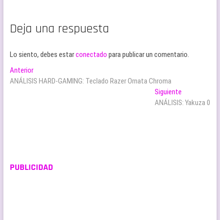
Deja una respuesta
Lo siento, debes estar
conectado
para publicar un comentario.
Navegación
Entrada
Anterior
anterior:
ANÁLISIS HARD-GAMING: Teclado Razer Ornata Chroma
de
Entrada
Siguiente
entradas
siguiente:
ANÁLISIS: Yakuza 0
PUBLICIDAD