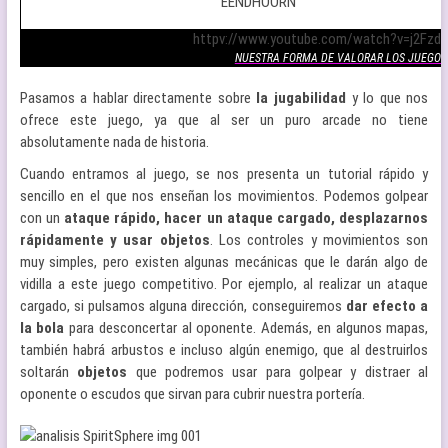
EENDHOORN
.
httpv://www.youtube.com/watch?v=j2Fzd
NUESTRA FORMA DE VALORAR LOS JUEGOS
Pasamos a hablar directamente sobre
la jugabilidad
y lo que nos
ofrece este juego, ya que al ser un puro arcade no tiene
absolutamente nada de historia.
Cuando entramos al juego, se nos presenta un tutorial rápido y
sencillo en el que nos enseñan los movimientos. Podemos golpear
con un
ataque rápido, hacer un ataque cargado, desplazarnos
rápidamente y usar objetos
. Los controles y movimientos son
muy simples, pero existen algunas mecánicas que le darán algo de
vidilla a este juego competitivo. Por ejemplo, al realizar un ataque
cargado, si pulsamos alguna dirección, conseguiremos
dar efecto a
la bola
para desconcertar al oponente. Además, en algunos mapas,
también habrá arbustos e incluso algún enemigo, que al destruirlos
soltarán
objetos
que podremos usar para golpear y distraer al
oponente o escudos que sirvan para cubrir nuestra portería.