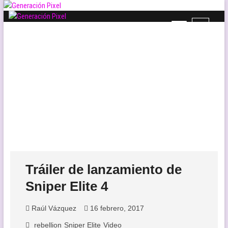
Saltar
al
B
Generación Pixel
contenido
WEB DE VIDEOJUEGOS INDEPENDIENTES, LLENA DE LIBERTAD DE
o
EXPRESIÓN Y AMOR.
t
ó
n
d
e
l
m
e
n
ú
Tráiler de lanzamiento de
Sniper Elite 4
Raúl Vázquez
16 febrero, 2017
rebellion
Sniper Elite
Video