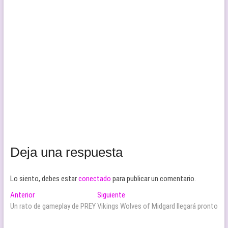
Deja una respuesta
Lo siento, debes estar
conectado
para publicar un comentario.
Navegación
Entrada
Entrada
Anterior
Siguiente
anterior:
siguiente:
Un rato de gameplay de PREY
Vikings Wolves of Midgard llegará pronto
de