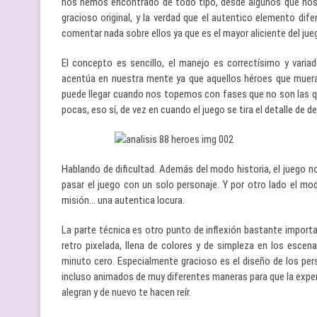
nos hemos encontrado de todo tipo, desde algunos que nos 
gracioso original, y la verdad que el autentico elemento di
comentar nada sobre ellos ya que es el mayor aliciente del j
El concepto es sencillo, el manejo es correctísimo y var
acentúa en nuestra mente ya que aquellos héroes que mueran n
puede llegar cuando nos topemos con fases que no son las que
pocas, eso sí, de vez en cuando el juego se tira el detalle de d
Hablando de dificultad. Además del modo historia, el juego 
pasar el juego con un solo personaje. Y por otro lado el m
misión… una autentica locura.
La parte técnica es otro punto de inflexión bastante importan
retro pixelada, llena de colores y de simpleza en los esce
minuto cero. Especialmente gracioso es el diseño de los per
incluso animados de muy diferentes maneras para que la exper
alegran y de nuevo te hacen reír.