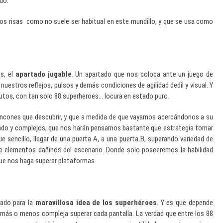
do.
nos risas como no suele ser habitual en este mundillo, y que se usa como
s, el
apartado jugable
. Un apartado que nos coloca ante un juego de
nuestros reflejos, pulsos y demás condiciones de agilidad dedil y visual. Y
nutos, con tan solo 88 superheroes… locura en estado puro.
incones que descubrir, y que a medida de que vayamos acercándonos a su
ado y complejos, que nos harán pensarnos bastante que estrategia tomar
e sencillo, llegar de una puerta A, a una puerta B, superando variedad de
 elementos dañinos del escenario. Donde solo poseeremos la habilidad
 que nos haga superar plataformas.
ñado para la
maravillosa idea de los superhéroes
. Y es que depende
más o menos compleja superar cada pantalla. La verdad que entre los 88