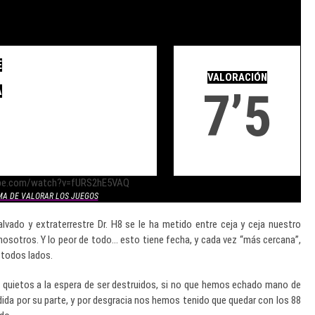
.
E
.
VALORACIÓN
7’5
A
ube.com/watch?v=fURS2hE5VAQ
MA DE VALORAR LOS JUEGOS
alvado y extraterrestre Dr. H8 se le ha metido entre ceja y ceja nuestro
n nosotros. Y lo peor de todo… esto tiene fecha, y cada vez “más cercana”,
r todos lados.
 quietos a la espera de ser destruidos, si no que hemos echado mano de
da por su parte, y por desgracia nos hemos tenido que quedar con los 88