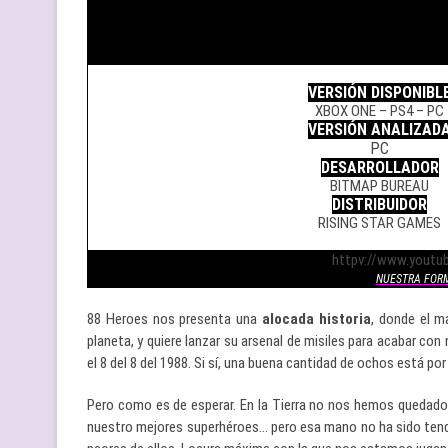
.
VERSIÓN DISPONIBL
XBOX ONE – PS4 – PC
VERSIÓN ANALIZAD
PC
DESARROLLADOR
BITMAP BUREAU
DISTRIBUIDOR
RISING STAR GAMES
.
httpv://www.yout
NUESTRA FOR
88 Heroes nos presenta una
alocada historia
, donde el m
planeta, y quiere lanzar su arsenal de misiles para acabar co
el 8 del 8 del 1988. Si sí, una buena cantidad de ochos está po
Pero como es de esperar. En la Tierra no nos hemos quedado
nuestro mejores superhéroes… pero esa mano no ha sido tendi