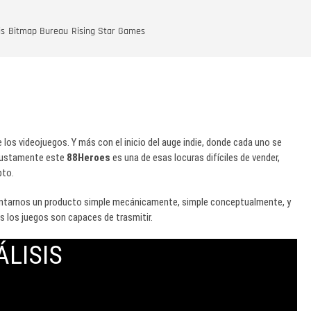
is
Bitmap Bureau
Rising Star Games
 los videojuegos. Y más con el inicio del auge indie, donde cada uno se
Y justamente este
88Heroes
es una de esas locuras difíciles de vender,
pto.
entarnos un producto simple mecánicamente, simple conceptualmente, y
 los juegos son capaces de trasmitir.
ÁLISIS