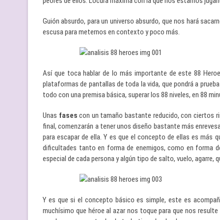
peores de ellos. Locura máxima con la que nos estamos jugan
Guión absurdo, para un universo absurdo, que nos hará sacar
escusa para meternos en contexto y poco más.
Así que toca hablar de lo más importante de este 88 Heroe
plataformas de pantallas de toda la vida, que pondrá a prueba 
todo con una premisa básica, superar los 88 niveles, en 88 mi
Unas
fases
con un tamaño bastante reducido, con ciertos r
final, comenzarán a tener unos diseño bastante más enreves
para escapar de ella. Y es que el concepto de ellas es más qu
dificultades tanto en forma de enemigos, como en forma de
especial de cada persona y algún tipo de salto, vuelo, agarre,
Y es que si el concepto básico es simple, este es acompa
muchísimo que héroe al azar nos toque para que nos resulte 