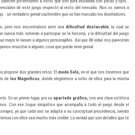
parecen potentísimo a otros que son pura inutilidad con patas y ojos…
ferenciador de este juego respecto al resto del mercado. Nos os vamos a
uego… un verdadero genial cachondeo que se han marcado los diseñadores.
iado, pero nos encontramos ante una
dificultad destacable
, la cual se
unca más volverán a participar en la historia, y la dificultad del juego
 mejor le vienen a algunos personajillos. Así que 88 vidas nos parecerán
ejarnos resucitar a alguien, cosa que puede venir genial.
nos propone dos grandes retos. El
modo Solo,
en el que nos tenemos que
odo de
los Magníficos
, donde elegiremos a ocho de ellos para la misma
te. En un primer lugar, por su
apartado gráfico,
con una clara estética
narios. Con ese toque simpático que acompaña a todo el juego desde el
sonajes, ya que cada uno se adapta a su conceptual procedencia, siendo
iencia con ellos sea mucho más creíble. La verdad que son detalles que te