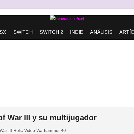
AD DE EXPRESIÓN Y AMOR.
SX
SWITCH
SWITCH 2
INDIE
ANÁLISIS
ARTÍ
 War III y su multijugador
War III
Relic
Video
Warhammer 40