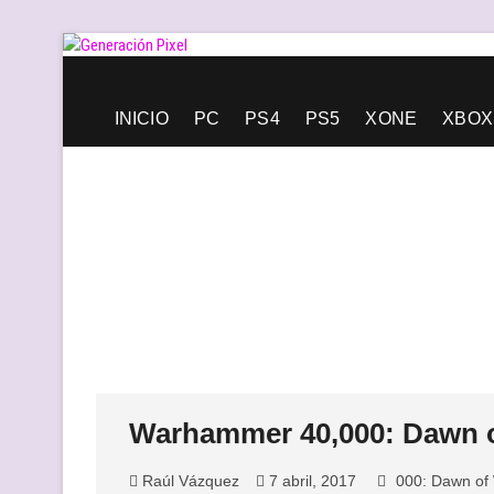
Saltar
al
contenido
Generación Pixel
WEB DE VIDEOJUEGOS INDEPENDIENTES, LLENA DE LIBERT
INICIO
PC
PS4
PS5
XONE
XBOX
Warhammer 40,000: Dawn of
Raúl Vázquez
7 abril, 2017
000: Dawn of 