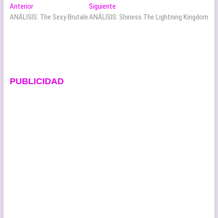
Navegación
Entrada
Entrada
Anterior
Siguiente
anterior:
siguiente:
ANÁLISIS: The Sexy Brutale
ANÁLISIS: Shiness The Lightning Kingdom
de
entradas
PUBLICIDAD