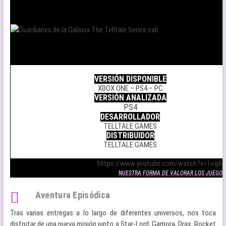
.
VERSIÓN DISPONIBLE
XBOX ONE – PS4 – PC
VERSIÓN ANALIZADA
PS4
DESARROLLADOR
TELLTALE GAMES
DISTRIBUIDOR
TELLTALE GAMES
.
httpv://www.youtube.com/watch?v=1oqAp
NUESTRA FORMA DE VALORAR LOS JUEGOS
Aventura Episódica
Tras varias entregas a lo largo de diferentes universos, nos toca
disfrutar de una nueva misión junto a Star-Lord, Gamora, Drax, Rocket