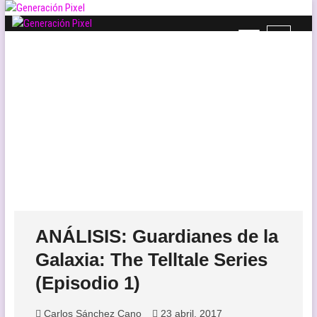
Saltar
al
B
contenido
Generación Pixel
WEB DE VIDEOJUEGOS INDEPENDIENTES, LLENA DE LIBERTAD DE
o
EXPRESIÓN Y AMOR.
t
ó
n
d
e
l
m
e
n
ú
ANÁLISIS: Guardianes de la
Galaxia: The Telltale Series
(Episodio 1)
Carlos Sánchez Cano
23 abril, 2017