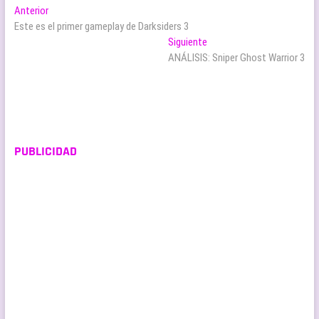
Navegación
Entrada
Anterior
anterior:
Este es el primer gameplay de Darksiders 3
de
Entrada
Siguiente
entradas
siguiente:
ANÁLISIS: Sniper Ghost Warrior 3
PUBLICIDAD