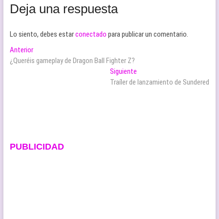
Deja una respuesta
Lo siento, debes estar
conectado
para publicar un comentario.
Navegación
Entrada
Anterior
anterior:
¿Queréis gameplay de Dragon Ball Fighter Z?
de
Entrada
Siguiente
entradas
siguiente:
Traíler de lanzamiento de Sundered
PUBLICIDAD