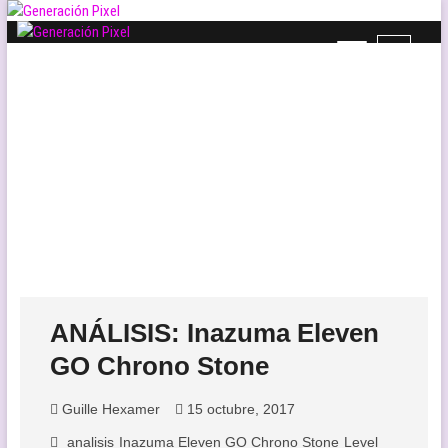
Saltar
al
B
Generación Pixel
contenido
WEB DE VIDEOJUEGOS INDEPENDIENTES, LLENA DE LIBERTAD DE
o
EXPRESIÓN Y AMOR.
t
ó
n
d
e
l
m
e
n
ú
ANÁLISIS: Inazuma Eleven
GO Chrono Stone
Guille Hexamer
15 octubre, 2017
analisis
Inazuma Eleven GO Chrono Stone
Level