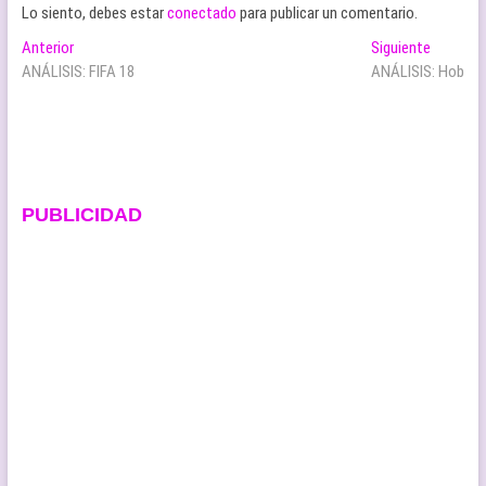
Lo siento, debes estar
conectado
para publicar un comentario.
Navegación
Entrada
Entrada
Anterior
Siguiente
anterior:
siguiente
ANÁLISIS: FIFA 18
ANÁLISIS: Hob
de
entradas
PUBLICIDAD