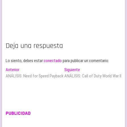
Deja una respuesta
Lo siento, debes estar
conectado
para publicar un comentario.
Navegación
Entrada
Entrada
Anterior
Siguiente
anterior:
siguiente:
ANÁLISIS: Need for Speed Payback
ANÁLISIS: Call of Duty World War II
de
entradas
PUBLICIDAD