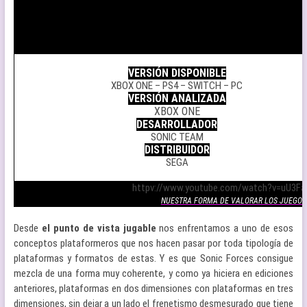
.
VERSIÓN DISPONIBLE
XBOX ONE – PS4 – SWITCH – PC
VERSIÓN ANALIZADA
XBOX ONE
DESARROLLADOR
SONIC TEAM
DISTRIBUIDOR
SEGA
.
httpv://www.youtube.com/watch?v=uU3Fa
NUESTRA FORMA DE VALORAR LOS JUEGOS
Desde
el punto de vista jugable
nos enfrentamos a uno de esos
conceptos plataformeros que nos hacen pasar por toda tipología de
plataformas y formatos de estas. Y es que Sonic Forces consigue
mezcla de una forma muy coherente, y como ya hiciera en ediciones
anteriores, plataformas en dos dimensiones con plataformas en tres
dimensiones, sin dejar a un lado el frenetismo desmesurado que tiene