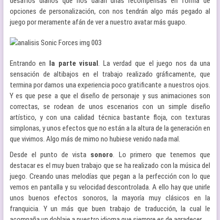
desafíos diarios que nos darán unas recompensas en forma de
opciones de personalización, con nos tendrán algo más pegado al
juego por meramente afán de ver a nuestro avatar más guapo.
Entrando en
la parte visual
. La verdad que el juego nos da una
sensación de altibajos en el trabajo realizado gráficamente, que
termina por darnos una experiencia poco gratificante a nuestros ojos.
Y es que pese a que el diseño de personaje y sus animaciones son
correctas, se rodean de unos escenarios con un simple diseño
artístico, y con una calidad técnica bastante floja, con texturas
simplonas, y unos efectos que no están a la altura de la generación en
que vivimos. Algo más de mimo no hubiese venido nada mal.
Desde el punto de vista
sonoro
. Lo primero que tenemos que
destacar es el muy buen trabajo que se ha realizado con la música del
juego. Creando unas melodías que pegan a la perfección con lo que
vemos en pantalla y su velocidad descontrolada. A ello hay que unirle
unos buenos efectos sonoros, la mayoría muy clásicos en la
franquicia. Y un más que buen trabajo de traducción, la cual le
acompaña un doblaje a nuestro idioma que siempre es de agradecer.