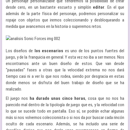
Un personaje personalizable que tendremos la posibilidad de crear
desde cero, en un bastante escueto y simplón
editor
. En el que
además de la parte física del personaje, podremos personalizar su
ropaje con objetos que iremos coleccionando y desbloqueando a
medida que avancemos en la historia o superemos retos.
Los diseños de
los escenarios
es uno de los puntos fuertes del
juego, y de la franquicia en general. Y esta vez no iba a ser menos. Nos
encontramos ante un buen diseño de estos. Que van desde
“pausadas” fases a otras que la velocidad extrema no nos dará
tiempo casi ni a ver lo que nos rodea, siendo por desgracia en estas
donde menos se disfruta del buen trabajo de diseño que se ha
realizado.
El juego nos
ha durado unas cinco horas
, cosa que no nos ha
parecido mal dentro de la tipología de juego que es, y la velocidad con
lo que se sucede todo en pantalla. Eso sí, se podrán echar algunas
más si nos volvemos coleccionista o si nos da por buscar cada rincón
oculto de cada escenario. Además, se ha incluido una serie de