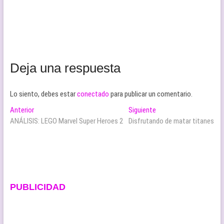
Deja una respuesta
Lo siento, debes estar
conectado
para publicar un comentario.
Navegación
Entrada
Entrada
Anterior
Siguiente
anterior:
siguiente:
ANÁLISIS: LEGO Marvel Super Heroes 2
Disfrutando de matar titanes
de
entradas
PUBLICIDAD