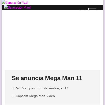
Saltar
al
B
Generación Pixel
contenido
WEB DE VIDEOJUEGOS INDEPENDIENTES, LLENA DE LIBERTAD DE
o
EXPRESIÓN Y AMOR.
t
ó
n
d
e
l
m
e
n
ú
Se anuncia Mega Man 11
Raúl Vázquez
5 diciembre, 2017
Capcom
Mega Man
Video